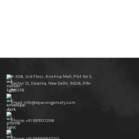
B-306, 3rd Floor, Krishna Mall, Plot No 5,
Sector 12, Dwarka, New Delhi, INDIA, PIN-
110078
Email: info@eparvingenuity.com
Phone: +91 9911107298
Phone: +91 9968984030