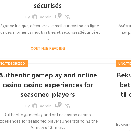
sécurisés
0
By
Admin
légance ludique, découvrez le meilleur casino en ligne
Ανάπτυ
ur des moments inoubliables et sécurisésSécurité et
και 
...
CONTINUE READING
NCATEGORIZED
UNCAT
Authentic gameplay and online
Bekv
casino casino experiences for
bet
seasoned players
til
0
By
Admin
Authentic gameplay and online casino casino
xperiences for seasoned playersUnderstanding the
Bekvemm
Variety of Games...
a