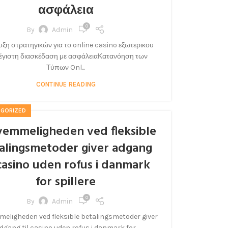
ασφάλεια
0
By
Admin
ξη στρατηγικών για το online casino εξωτερικου
μέγιστη διασκέδαση με ασφάλειαΚατανόηση των
Τύπων Onl...
CONTINUE READING
EGORIZED
emmeligheden ved fleksible
alingsmetoder giver adgang
 casino uden rofus i danmark
for spillere
0
By
Admin
eligheden ved fleksible betalingsmetoder giver
dgang til casino uden rofus i danmark for