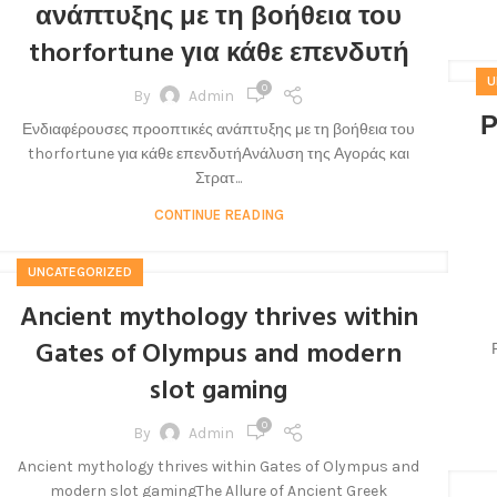
ανάπτυξης με τη βοήθεια του
thorfortune για κάθε επενδυτή
U
0
By
Admin
Р
Ενδιαφέρουσες προοπτικές ανάπτυξης με τη βοήθεια του
thorfortune για κάθε επενδυτήΑνάλυση της Αγοράς και
Στρατ...
CONTINUE READING
UNCATEGORIZED
Ancient mythology thrives within
Gates of Olympus and modern
slot gaming
0
By
Admin
Ancient mythology thrives within Gates of Olympus and
modern slot gamingThe Allure of Ancient Greek