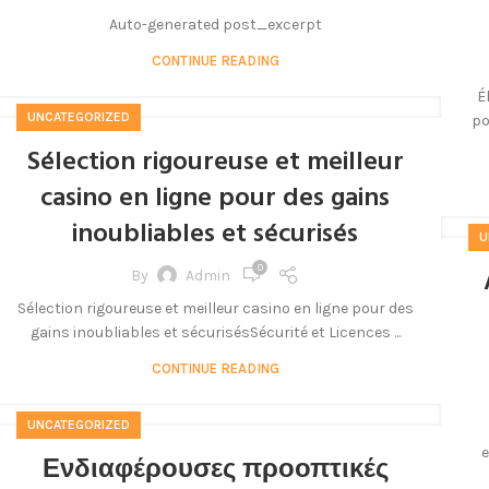
Auto-generated post_excerpt
CONTINUE READING
É
UNCATEGORIZED
po
Sélection rigoureuse et meilleur
casino en ligne pour des gains
inoubliables et sécurisés
U
0
By
Admin
Sélection rigoureuse et meilleur casino en ligne pour des
gains inoubliables et sécurisésSécurité et Licences ...
CONTINUE READING
UNCATEGORIZED
e
Ενδιαφέρουσες προοπτικές