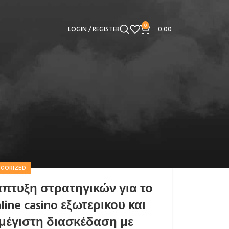
0
LOGIN / REGISTER
0.00
EGORIZED
πτυξη στρατηγικών για το
line casino εξωτερικου και
μέγιστη διασκέδαση με