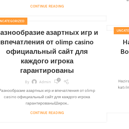
CONTINUE READING
NCATEGORIZED
азнообразие азартных игр и
UNCAT
впечатления от olimp casino
Ha
официальный сайт для
Bo
каждого игрока
гарантированы
0
Hazir
By
Admin
katıl
Разнообразие азартных игр и впечатления от olimp
casino официальный сайт для каждого игрока
гарантированыШирок...
CONTINUE READING