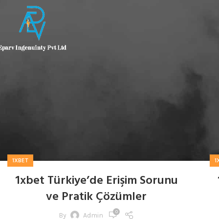
1XBET
1
1xbet Türkiye’de Erişim Sorunu
ve Pratik Çözümler
0
By
Admin