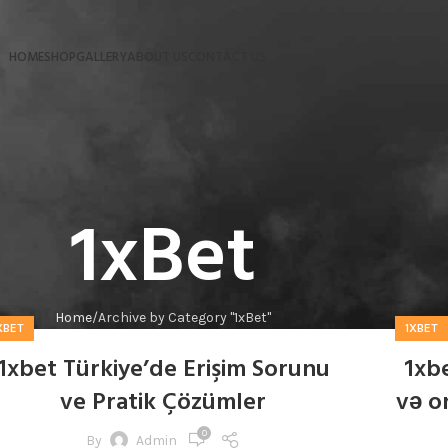
HOME
SHOP
GALLERY
ABOUT US
CONTACT US
1xBet
Home
Archive by Category "1xBet"
XBET
1XBET
1xbet Türkiye’de Erişim Sorunu
1xbe
ve Pratik Çözümler
və o
0
By
Admin