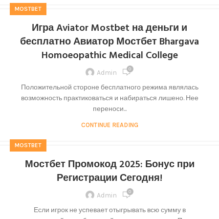
MOSTBET
Игра Aviator Mostbet на деньги и
бесплатно Авиатор Мостбет Bhargava
Homoeopathic Medical College
0
Admin
Положительной стороне бесплатного режима являлась
возможность практиковаться и набираться лишено. Нее
переноси...
CONTINUE READING
MOSTBET
Мостбет Промокод 2025: Бонус при
Регистрации Сегодня!
0
Admin
Если игрок не успевает отыгрывать всю сумму в