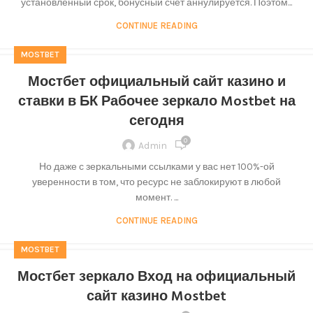
установленный срок, бонусный счет аннулируется. Поэтом...
CONTINUE READING
MOSTBET
Мостбет официальный сайт казино и
ставки в БК Рабочее зеркало Mostbet на
сегодня
0
Admin
Но даже с зеркальными ссылками у вас нет 100%-ой
уверенности в том, что ресурс не заблокируют в любой
момент. ...
CONTINUE READING
MOSTBET
Мостбет зеркало Вход на официальный
сайт казино Mostbet