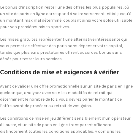
Le bonus d’inscription reste l’une des offres les plus populaires, où
un site de paris en ligne correspond à votre versement initial jusqu’à
un montant maximal déterminé, doublant ainsi votre solde utilisable
pour vos premières mises sportives.
Les mises gratuites représentent une alternative intéressante qui
vous permet de effectuer des paris sans dépenser votre capital,
tandis que plusieurs prestataires offrent aussi des bonus sans
dépôt pour tester leurs services.
Conditions de mise et exigences à vérifier
Avant de valider une offre promotionnelle sur un site de paris en ligne
quelconque, analysez avec soin les modalités de retrait qui
déterminent le nombre de fois vous devrez parier le montant de
l’offre avant de procéder au retrait de vos gains.
Les conditions de mise en jeu diffèrent sensiblement d’un opérateur
à l’autre, et un site de paris en ligne transparent affichera
distinctement toutes les conditions applicables, y compris les