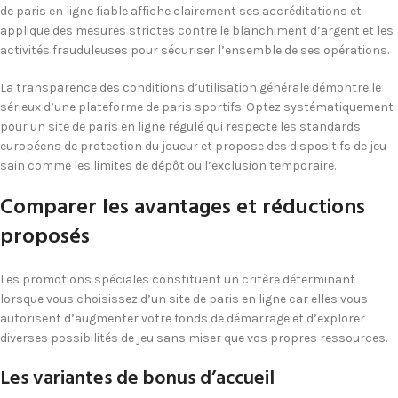
de paris en ligne fiable affiche clairement ses accréditations et
applique des mesures strictes contre le blanchiment d’argent et les
activités frauduleuses pour sécuriser l’ensemble de ses opérations.
La transparence des conditions d’utilisation générale démontre le
sérieux d’une plateforme de paris sportifs. Optez systématiquement
pour un site de paris en ligne régulé qui respecte les standards
européens de protection du joueur et propose des dispositifs de jeu
sain comme les limites de dépôt ou l’exclusion temporaire.
Comparer les avantages et réductions
proposés
Les promotions spéciales constituent un critère déterminant
lorsque vous choisissez d’un site de paris en ligne car elles vous
autorisent d’augmenter votre fonds de démarrage et d’explorer
diverses possibilités de jeu sans miser que vos propres ressources.
Les variantes de bonus d’accueil