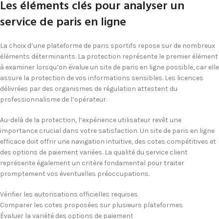
Les éléments clés pour analyser un
service de paris en ligne
La choix d’une plateforme de paris sportifs repose sur de nombreux
éléments déterminants. La protection représente le premier élément
à examiner lorsqu’on évalue un site de paris en ligne possible, car elle
assure la protection de vos informations sensibles. Les licences
délivrées par des organismes de régulation attestent du
professionnalisme de l’opérateur.
Au-delà de la protection, l’expérience utilisateur revêt une
importance crucial dans votre satisfaction. Un site de paris en ligne
efficace doit offrir une navigation intuitive, des cotes compétitives et
des options de paiement variées. La qualité du service client
représente également un critère fondamental pour traiter
promptement vos éventuelles préoccupations.
Vérifier les autorisations officielles requises
Comparer les cotes proposées sur plusieurs plateformes
Évaluer la variété des options de paiement