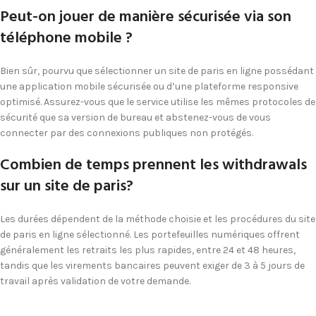
Peut-on jouer de manière sécurisée via son
téléphone mobile ?
Bien sûr, pourvu que sélectionner un site de paris en ligne possédant
une application mobile sécurisée ou d’une plateforme responsive
optimisé. Assurez-vous que le service utilise les mêmes protocoles de
sécurité que sa version de bureau et abstenez-vous de vous
connecter par des connexions publiques non protégés.
Combien de temps prennent les withdrawals
sur un site de paris?
Les durées dépendent de la méthode choisie et les procédures du site
de paris en ligne sélectionné. Les portefeuilles numériques offrent
généralement les retraits les plus rapides, entre 24 et 48 heures,
tandis que les virements bancaires peuvent exiger de 3 à 5 jours de
travail après validation de votre demande.