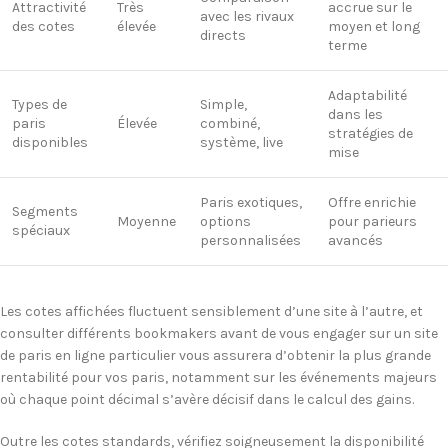
Attractivité
Très
accrue sur le
avec les rivaux
des cotes
élevée
moyen et long
directs
terme
Adaptabilité
Types de
Simple,
dans les
paris
Élevée
combiné,
stratégies de
disponibles
système, live
mise
Paris exotiques,
Offre enrichie
Segments
Moyenne
options
pour parieurs
spéciaux
personnalisées
avancés
Les cotes affichées fluctuent sensiblement d’une site à l’autre, et
consulter différents bookmakers avant de vous engager sur un site
de paris en ligne particulier vous assurera d’obtenir la plus grande
rentabilité pour vos paris, notamment sur les événements majeurs
où chaque point décimal s’avère décisif dans le calcul des gains.
Outre les cotes standards, vérifiez soigneusement la disponibilité